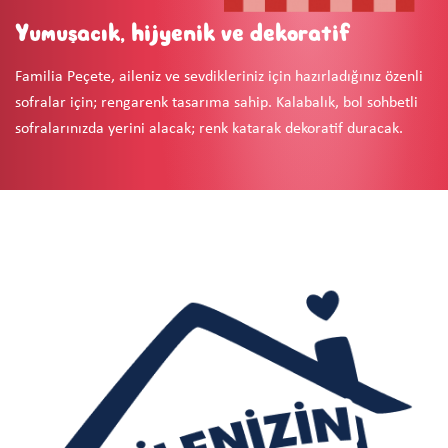
Yumuşacık, hijyenik ve dekoratif
Familia Peçete, aileniz ve sevdikleriniz için hazırladığınız özenli
sofralar için; rengarenk tasarıma sahip. Kalabalık, bol sohbetli
sofralarınızda yerini alacak; renk katarak dekoratif duracak.