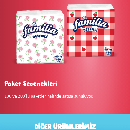
Paket Seçenekleri
100 ve 200’lü paketler halinde satışa sunuluyor.
DİĞER ÜRÜNLERİMİZ