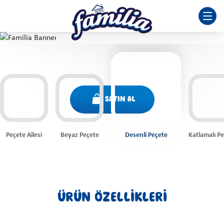
Familia Desenli Peçete
Dekoratif desenlere sahip Familia ile keyifli aile
sofralarınızı daha şık hale getirebilirsiniz.
SATIN AL
Peçete Ailesi
Beyaz Peçete
Desenli Peçete
Katlamalı P
ÜRÜN ÖZELLİKLERİ