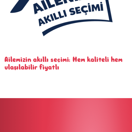
Ailemizin akıllı seçimi: Hem kaliteli hem
ulaşılabilir fiyatlı